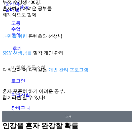
누적 수강생 400명!
문해력
중등
혼자하기 어려운 공부를
삼매경
체계적으로 함께
고등
수업
문의
나만을 위한
콘텐츠와 선생님
후기
SKY 선생님들
밀착 개인 관리
비회원 주문조회
과외보다 더 과외같은
개인 관리 프로그램
로그인
혼자 꾸준히 하기 어려운 공부,
회원가입
함께라면 할 수 있다!
장바구니
5%
인강을 혼자 완강할 확률