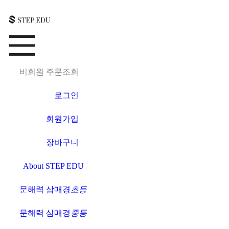
비회원 주문조회
로그인
회원가입
장바구니
About STEP EDU
문해력 삼매경
초등
문해력 삼매경
중등