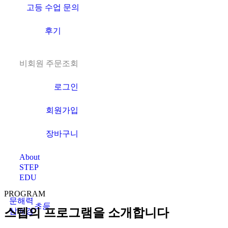
고등 수업 문의
후기
비회원 주문조회
로그인
회원가입
장바구니
About
STEP
EDU
PROGRAM
문해력
초등
스텝의 프로그램을 소개합니다
삼매경