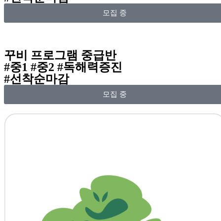
모집 중
꾸비 프로그램 중급반
#중1 #중2 #독해력증진
#선착순마감
모집 중