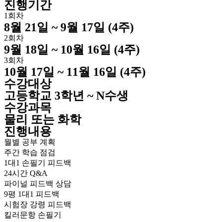
진행기간
1회차
8월 21일 ~ 9월 17일 (4주)
2회차
9월 18일 ~ 10월 16일 (4주)
3회차
10월 17일 ~ 11월 16일 (4주)
수강대상
고등학교 3학년 ~ N수생
수강과목
물리 또는 화학
진행내용
월별 공부 계획
주간 학습 점검
1대1 손필기 피드백
24시간 Q&A
파이널 피드백 상담
9평 1대1 피드백
시험장 강령 피드백
킬러문항 손필기