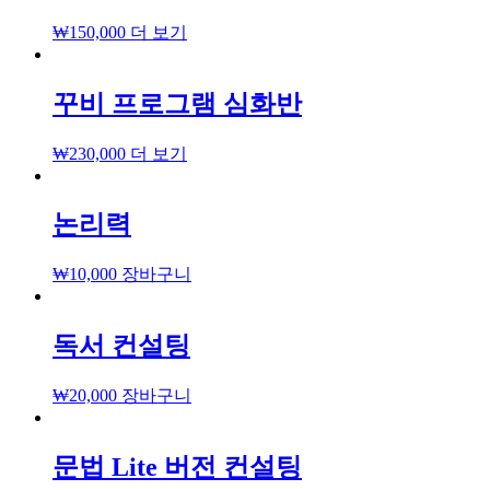
₩
150,000
더 보기
꾸비 프로그램 심화반
₩
230,000
더 보기
논리력
₩
10,000
장바구니
독서 컨설팅
₩
20,000
장바구니
문법 Lite 버전 컨설팅