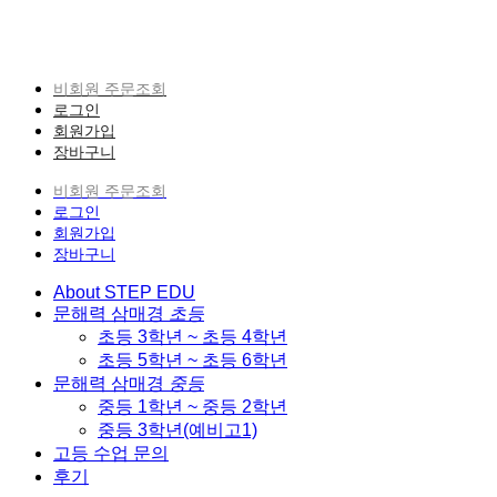
Skip
to
content
비회원 주문조회
로그인
회원가입
장바구니
비회원 주문조회
로그인
회원가입
장바구니
About STEP EDU
문해력 삼매경
초등
초등 3학년 ~ 초등 4학년
초등 5학년 ~ 초등 6학년
문해력 삼매경
중등
중등 1학년 ~ 중등 2학년
중등 3학년(예비고1)
고등 수업 문의
후기