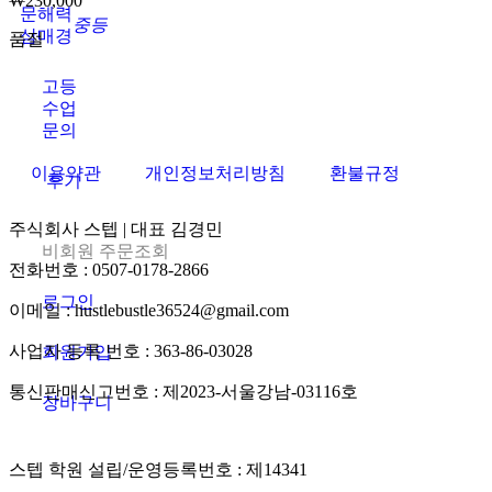
₩
230,000
문해력
중등
삼매경
품절
고등
수업
문의
이용약관
개인정보처리방침
환불규정
후기
주식회사 스텝 | 대표 김경민
비회원 주문조회
전화번호 : 0507-0178-2866
로그인
이메일 : hustlebustle36524@gmail.com
사업자 등록 번호 : 363-86-03028
회원가입
통신판매신고번호 : 제2023-서울강남-03116호
장바구니
스텝 학원 설립/운영등록번호 : 제14341