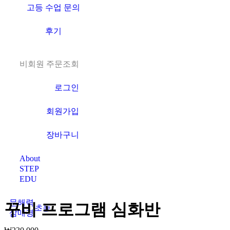
고등 수업 문의
후기
비회원 주문조회
로그인
회원가입
장바구니
About
STEP
EDU
문해력
꾸비 프로그램 심화반
초등
삼매경