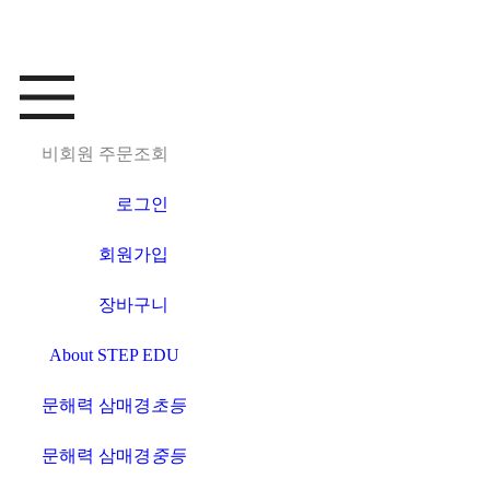
비회원 주문조회
로그인
회원가입
장바구니
About STEP EDU
문해력 삼매경
초등
문해력 삼매경
중등