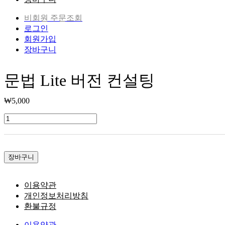
비회원 주문조회
로그인
회원가입
장바구니
문법 Lite 버전 컨설팅
₩
5,000
문
법
Lite
버
장바구니
전
컨
설
이용약관
팅
개인정보처리방침
수
환불규정
량
이용약관