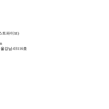
패스트파이브)
om
-서울강남-03116호