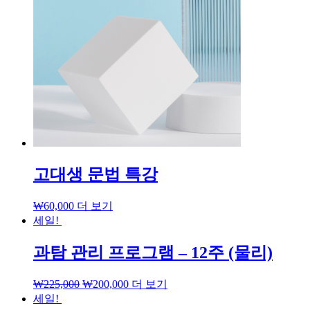
고대생 문법 특강
₩
60,000
더 보기
세일!
과탐 관리 프로그램 – 12주 (물리)
₩
225,000
₩
200,000
더 보기
세일!