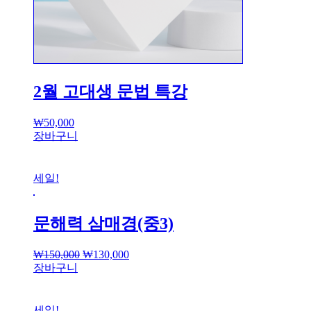
2월 고대생 문법 특강
₩
50,000
장바구니
세일!
문해력 삼매경(중3)
₩
150,000
₩
130,000
장바구니
세일!