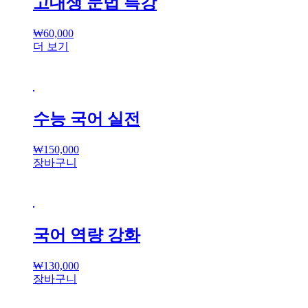
고대생 문법 특강
₩
60,000
더 보기
수능 국어 실전
₩
150,000
장바구니
국어 역량 강화
₩
130,000
장바구니