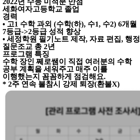
2022년 수능 미적분 만점
세화여자고등학교 졸업
경력
• 고1 수학 과외 (수학(하), 수1, 수2) 6개월
7등급->2등급
성적 향상
• 세정학원 필기노트 제작, 자료 편집, 행정
질문조교 총 2년
프로그램 특징
수학 장인 쩨로쌤이 직접 여러분의 수학
공부 계획을 세워주고 매주 이를
이행했는지 꼼꼼하게 점검해요.
* 2주 연속 불참시 강제 퇴장(환불X)