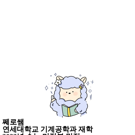
쩨로쌤
연세대학교 기계공학과 재학