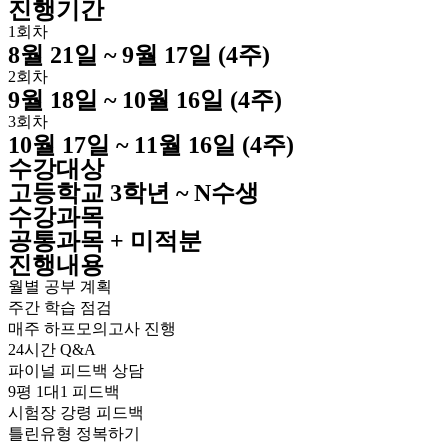
진행기간
1회차
8월 21일 ~ 9월 17일 (4주)
2회차
9월 18일 ~ 10월 16일 (4주)
3회차
10월 17일 ~ 11월 16일 (4주)
수강대상
고등학교 3학년 ~ N수생
수강과목
공통과목 + 미적분
진행내용
월별 공부 계획
주간 학습 점검
매주 하프모의고사 진행
24시간 Q&A
파이널 피드백 상담
9평 1대1 피드백
시험장 강령 피드백
틀린유형 정복하기